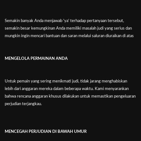
Semakin banyak Anda menjawab 'ya' terhadap pertanyaan tersebut,
semakin besar kemungkinan Anda memiliki masalah judi yang serius dan
mungkin ingin mencari bantuan dan saran melalui saluran diuraikan di atas
MENGELOLA PERMAINAN ANDA
Untuk pemain yang sering menikmati judi, tidak jarang menghabiskan
lebih dari anggaran mereka dalam beberapa waktu. Kami menyarankan
bahwa rencana anggaran khusus dilakukan untuk memastikan pengeluaran
perjudian terjangkau.
MENCEGAH PERJUDIAN DI BAWAH UMUR