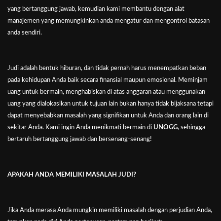
yang bertanggung jawab, kemudian kami membantu dengan alat
manajemen yang memungkinkan anda mengatur dan mengontrol batasan
anda sendiri.
Judi adalah bentuk hiburan, dan tidak pernah harus menempatkan beban
pada kehidupan Anda baik secara finansial maupun emosional. Meminjam
uang untuk bermain, menghabiskan di atas anggaran atau menggunakan
uang yang dialokasikan untuk tujuan lain bukan hanya tidak bijaksana tetapi
dapat menyebabkan masalah yang signifikan untuk Anda dan orang lain di
sekitar Anda. Kami ingin Anda menikmati bermain di
UNOGG
, sehingga
bertaruh bertanggung jawab dan bersenang-senang!
APAKAH ANDA MEMILIKI MASALAH JUDI?
Jika Anda merasa Anda mungkin memiliki masalah dengan perjudian Anda,