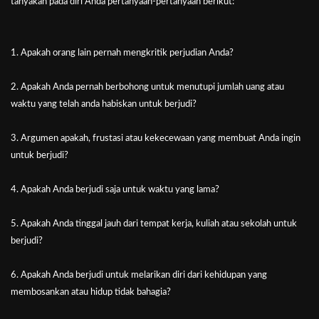
tanyakan pada diri Anda pertanyaan-pertanyaan berikut:
1. Apakah orang lain pernah mengkritik perjudian Anda?
2. Apakah Anda pernah berbohong untuk menutupi jumlah uang atau
waktu yang telah anda habiskan untuk berjudi?
3. Argumen apakah, frustasi atau kekecewaan yang membuat Anda ingin
untuk berjudi?
4. Apakah Anda berjudi saja untuk waktu yang lama?
5. Apakah Anda tinggal jauh dari tempat kerja, kuliah atau sekolah untuk
berjudi?
6. Apakah Anda berjudi untuk melarikan diri dari kehidupan yang
membosankan atau hidup tidak bahagia?