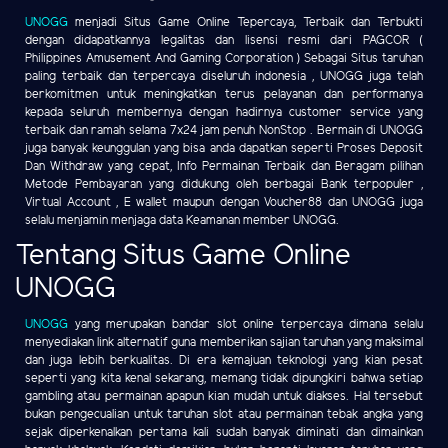
UNOGG
menjadi Situs Game Online Tepercaya, Terbaik dan Terbukti
dengan didapatkannya legalitas dan lisensi resmi dari PAGCOR (
Philippines Amusement And Gaming Corporation ) Sebagai Situs taruhan
paling terbaik dan terpercaya diseluruh indonesia , UNOGG juga telah
berkomitmen untuk meningkatkan terus pelayanan dan performanya
kepada seluruh membernya dengan hadirnya customer service yang
terbaik dan ramah selama 7x24 jam penuh NonStop . Bermain di UNOGG
juga banyak keunggulan yang bisa anda dapatkan seperti Proses Deposit
Dan Withdraw yang cepat, Info Permainan Terbaik dan Beragam pilihan
Metode Pembayaran yang didukung oleh berbagai Bank terpopuler ,
Virtual Account , E wallet maupun dengan Voucher88 dan UNOGG juga
selalu menjamin menjaga data Keamanan member UNOGG.
Tentang Situs Game Online
UNOGG
UNOGG
yang merupakan bandar slot online terpercaya dimana selalu
menyediakan link alternatif guna memberikan sajian taruhan yang maksimal
dan juga lebih berkualitas. Di era kemajuan teknologi yang kian pesat
seperti yang kita kenal sekarang, memang tidak dipungkiri bahwa setiap
gambling atau permainan apapun kian mudah untuk diakses. Hal tersebut
bukan pengecualian untuk taruhan slot atau permainan tebak angka yang
sejak diperkenalkan pertama kali sudah banyak diminati dan dimainkan