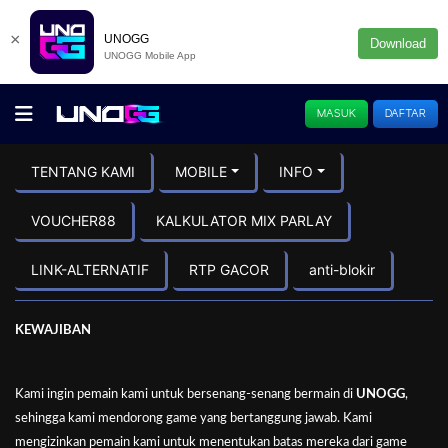
×
UNOGG
Download
UNOGG Mobile App
MASUK
DAFTAR
TENTANG KAMI
MOBILE
INFO
VOUCHER88
KALKULATOR MIX PARLAY
LINK-ALTERNATIF
RTP GACOR
anti-blokir
KEWAJIBAN
Kami ingin pemain kami untuk bersenang-senang bermain di
UNOGG
,
sehingga kami mendorong game yang bertanggung jawab. Kami
mengizinkan pemain kami untuk menentukan batas mereka dari game