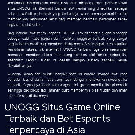
kemudahan bermain slot online bisa lebih dirasakan para pemain lewat
situs UNOGG link alternatif bandar slot resmi yang dihadirkan sebagai
salah satu fasilitas terbaik yang tentu saja tujuan utamanya adalah untuk
memberikan kemudahan lebih bagi member bermain permainan tebak
angka atau slot online.
Bagi bandar slot resmi seperti UNOGG, link alternatif sudah dianggap
sebagai salah satu bagian dari fasilitas unggulan terbaik yang sangat
begitu bermanfaat bagi member di dalamnya. Selain dapat meningkatkan
kemudahan akses, link alternatif UNOGG terbaru juga bisa menambah
keamanan member dalam memasang taruhan slot online sebab link
alternatif sendiri sudah di desain dengan sistem terbaik sesuai
fleksibilitasnya.
Mungkin sudah ada begitu banyak saat ini bandar layanan slot yang
beredar luas di dunia maya yang hadir dengan menawarkan sederet hal
menarik. Sayangnya, tidak semua agen slot gacor memiliki link alternatif
sehingga tak cukup jadi jaminan buat membernya bisa mudah dan aman
bermain slot di dalamnya.
UNOGG Situs Game Online
Terbaik dan Bet Esports
Terpercaya di Asia