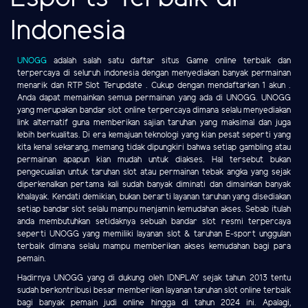
Indonesia
UNOGG
adalah salah satu daftar situs Game online terbaik dan
terpercaya di seluruh indonesia dengan menyediakan banyak permainan
menarik dan RTP Slot Terupdate . Cukup dengan mendaftarkan 1 akun .
Anda dapat memainkan semua permainan yang ada di UNOGG. UNOGG
yang merupakan bandar slot online terpercaya dimana selalu menyediakan
link alternatif guna memberikan sajian taruhan yang maksimal dan juga
lebih berkualitas. Di era kemajuan teknologi yang kian pesat seperti yang
kita kenal sekarang, memang tidak dipungkiri bahwa setiap gambling atau
permainan apapun kian mudah untuk diakses. Hal tersebut bukan
pengecualian untuk taruhan slot atau permainan tebak angka yang sejak
diperkenalkan pertama kali sudah banyak diminati dan dimainkan banyak
khalayak. Kendati demikian, bukan berarti layanan taruhan yang disediakan
setiap bandar slot selalu mampu menjamin kemudahan akses. Sebab itulah
anda membutuhkan setidaknya sebuah bandar slot resmi terpercaya
seperti UNOGG yang memiliki layanan slot & taruhan E-sport unggulan
terbaik dimana selalu mampu memberikan akses kemudahan bagi para
pemain.
Hadirnya UNOGG yang di dukung oleh IDNPLAY sejak tahun 2013 tentu
sudah berkontribusi besar memberikan layanan taruhan slot online terbaik
bagi banyak pemain judi online hingga di tahun 2024 ini. Apalagi,