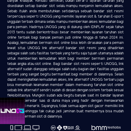
banyak khalayak. Kendati demikian, bukan berarti layanan taruhan yang
disediakan setiap bandar slot selalu mampu menjamin kemudahan akses.
Sebab itulah anda membutuhkan setidaknya sebuah bandar slot resmi
terpercaya seperti UNOGG yang memiliki layanan slot & taruhan E-sport
unggulan terbaik dimana selalu mampu memberikan akses kemudahan bagi
para pemain. Hadirnya UNOGG yang di dukung oleh IDNPLAY sejak tahun
2013 tentu sudah berkontribusi besar memberikan layanan taruhan slot
online terbaik bagi banyak pemain judi online hingga di tahun 2024 ini.
Apalagi, kemudahan bermain slot online bisa lebih dirasakan para pemain
lewat situs UNOGG link alternatif bandar slot resmi yang dihadirkan
sebagai salah satu fasilitas terbaik yang tentu saja tujuan utamanya adalah
untuk memberikan kemudahan lebih bagi member bermain permainan
tebak angka atau slot online. Bagi bandar slot resmi seperti UNOGG, link
alternatif sudah dianggap sebagai salah satu bagian dari fasilitas unggulan
terbaik yang sangat begitu bermanfaat bagi member di dalamnya. Selain
dapat meningkatkan kemudahan akses, link alternatif UNOGG terbaru juga
bisa menambah keamanan member dalam memasang taruhan slot online
sebab link alternatif sendiri sudah di desain dengan sistem terbaik sesuai
fleksibilitasnya. Mungkin sudah ada begitu banyak saat ini bandar layanan
slot yang beredar luas di dunia maya yang hadir dengan menawarkan
sederet hal menarik. Sayangnya, tidak semua agen slot gacor memiliki link
alternatif sehingga tak cukup jadi jaminan buat membernya bisa mudah
dan aman bermain slot di dalamnya.