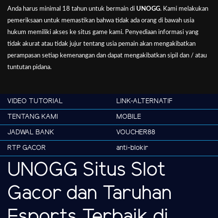
Anda harus minimal 18 tahun untuk bermain di
UNOGG
. Kami melakukan
pemeriksaan untuk memastikan bahwa tidak ada orang di bawah usia
hukum memiliki akses ke situs game kami. Penyediaan informasi yang
tidak akurat atau tidak jujur tentang usia pemain akan mengakibatkan
perampasan setiap kemenangan dan dapat mengakibatkan sipil dan / atau
tuntutan pidana.
VIDEO TUTORIAL
LINK-ALTERNATIF
TENTANG KAMI
MOBILE
JADWAL BANK
VOUCHER88
RTP GACOR
anti-blokir
UNOGG Situs Slot
Gacor dan Taruhan
Esports Terbaik di