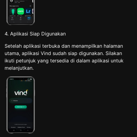
4. Aplikasi Siap Digunakan
Setelah aplikasi terbuka dan menampilkan halaman
utama, aplikasi Vind sudah siap digunakan. Silakan
ikuti petunjuk yang tersedia di dalam aplikasi untuk
melanjutkan.