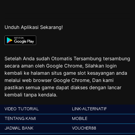
Unduh Aplikasi Sekarang!
Setelah Anda sudah Otomatis Tersambung tersambung
secara aman oleh Google Chrome, Silahkan login
kembali ke halaman situs game slot kesayangan anda
melalui web browser Google Chrome, Dan kami
pastikan semua game dapat diakses dengan lancar
kembali tanpa kendala.
VIDEO TUTORIAL
LINK-ALTERNATIF
TENTANG KAMI
MOBILE
JADWAL BANK
VOUCHER88