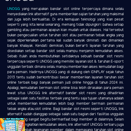
UNOGG
yang merupakan bandar slot online terpercaya dimana selalu
menyediakan link alternatif guna memberikan sajian taruhan yang maksimal
dan juga lebih berkualitas. Di era kemajuan teknologi yang kian pesat
seperti yang kita kenal sekarang, memang tidak dipungkiri bahwa setiap
gambling atau permainan apapun kian mudah untuk diakses. Hal tersebut
bukan pengecualian untuk taruhan slot atau permainan tebak angka yang
sejak diperkenalkan pertama kali sudah banyak diminati dan dimainkan
banyak khalayak. Kendati demikian, bukan berarti layanan taruhan yang
disediakan setiap bandar slot selalu mampu menjamin kemudahan akses.
Sebab itulah anda membutuhkan setidaknya sebuah bandar slot resmi
terpercaya seperti UNOGG yang memiliki layanan slot & taruhan E-sport
unggulan terbaik dimana selalu mampu memberikan akses kemudahan bagi
para pemain. Hadirnya UNOGG yang di dukung oleh IDNPLAY sejak tahun
2013 tentu sudah berkontribusi besar memberikan layanan taruhan slot
online terbaik bagi banyak pemain judi online hingga di tahun 2024 ini.
Apalagi, kemudahan bermain slot online bisa lebih dirasakan para pemain
lewat situs UNOGG link alternatif bandar slot resmi yang dihadirkan
sebagai salah satu fasilitas terbaik yang tentu saja tujuan utamanya adalah
untuk memberikan kemudahan lebih bagi member bermain permainan
tebak angka atau slot online. Bagi bandar slot resmi seperti UNOGG, link
alternatif sudah dianggap sebagai salah satu bagian dari fasilitas unggulan
terbaik yang sangat begitu bermanfaat bagi member di dalamnya. Selain
dapat meningkatkan kemudahan akses, link alternatif UNOGG terbaru juga
bisa menambah keamanan member dalam memasang taruhan slot online