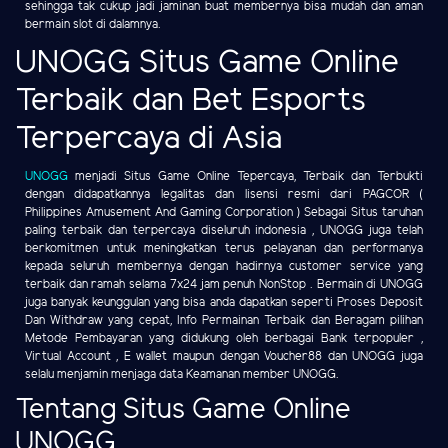
sehingga tak cukup jadi jaminan buat membernya bisa mudah dan aman
bermain slot di dalamnya.
UNOGG Situs Game Online
Terbaik dan Bet Esports
Terpercaya di Asia
UNOGG
menjadi Situs Game Online Tepercaya, Terbaik dan Terbukti
dengan didapatkannya legalitas dan lisensi resmi dari PAGCOR (
Philippines Amusement And Gaming Corporation ) Sebagai Situs taruhan
paling terbaik dan terpercaya diseluruh indonesia , UNOGG juga telah
berkomitmen untuk meningkatkan terus pelayanan dan performanya
kepada seluruh membernya dengan hadirnya customer service yang
terbaik dan ramah selama 7x24 jam penuh NonStop . Bermain di UNOGG
juga banyak keunggulan yang bisa anda dapatkan seperti Proses Deposit
Dan Withdraw yang cepat, Info Permainan Terbaik dan Beragam pilihan
Metode Pembayaran yang didukung oleh berbagai Bank terpopuler ,
Virtual Account , E wallet maupun dengan Voucher88 dan UNOGG juga
selalu menjamin menjaga data Keamanan member UNOGG.
Tentang Situs Game Online
UNOGG