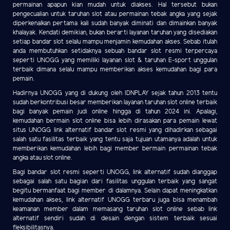
permainan apapun kian mudah untuk diakses. Hal tersebut bukan
pengecualian untuk taruhan slot atau permainan tebak angka yang sejak
diperkenalkan pertama kali sudah banyak diminati dan dimainkan banyak
khalayak. Kendati demikian, bukan berarti layanan taruhan yang disediakan
setiap bandar slot selalu mampu menjamin kemudahan akses. Sebab itulah
anda membutuhkan setidaknya sebuah bandar slot resmi terpercaya
seperti UNOGG yang memiliki layanan slot & taruhan E-sport unggulan
terbaik dimana selalu mampu memberikan akses kemudahan bagi para
pemain.
Hadirnya UNOGG yang di dukung oleh IDNPLAY sejak tahun 2013 tentu
sudah berkontribusi besar memberikan layanan taruhan slot online terbaik
bagi banyak pemain judi online hingga di tahun 2024 ini. Apalagi,
kemudahan bermain slot online bisa lebih dirasakan para pemain lewat
situs UNOGG link alternatif bandar slot resmi yang dihadirkan sebagai
salah satu fasilitas terbaik yang tentu saja tujuan utamanya adalah untuk
memberikan kemudahan lebih bagi member bermain permainan tebak
angka atau slot online.
Bagi bandar slot resmi seperti UNOGG, link alternatif sudah dianggap
sebagai salah satu bagian dari fasilitas unggulan terbaik yang sangat
begitu bermanfaat bagi member di dalamnya. Selain dapat meningkatkan
kemudahan akses, link alternatif UNOGG terbaru juga bisa menambah
keamanan member dalam memasang taruhan slot online sebab link
alternatif sendiri sudah di desain dengan sistem terbaik sesuai
fleksibilitasnya.