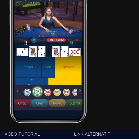
VIDEO TUTORIAL
LINK-ALTERNATIF