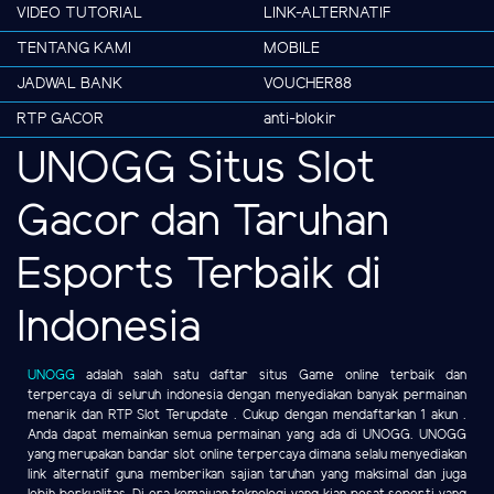
VIDEO TUTORIAL
LINK-ALTERNATIF
TENTANG KAMI
MOBILE
JADWAL BANK
VOUCHER88
RTP GACOR
anti-blokir
UNOGG Situs Slot
Gacor dan Taruhan
Esports Terbaik di
Indonesia
UNOGG
adalah salah satu daftar situs Game online terbaik dan
terpercaya di seluruh indonesia dengan menyediakan banyak permainan
menarik dan RTP Slot Terupdate . Cukup dengan mendaftarkan 1 akun .
Anda dapat memainkan semua permainan yang ada di UNOGG. UNOGG
yang merupakan bandar slot online terpercaya dimana selalu menyediakan
link alternatif guna memberikan sajian taruhan yang maksimal dan juga