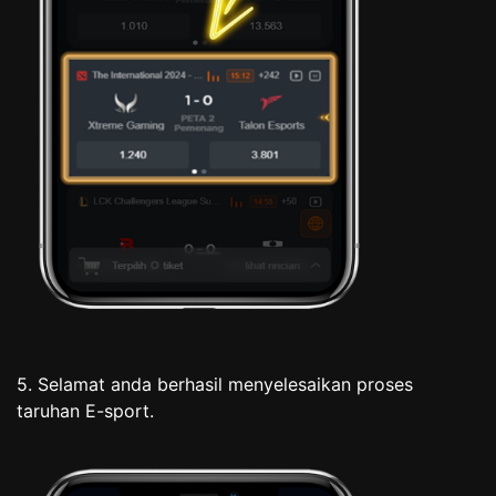
5. Selamat anda berhasil menyelesaikan proses
taruhan E-sport.