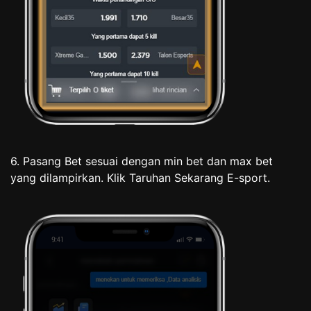
6. Pasang Bet sesuai dengan min bet dan max bet
yang dilampirkan. Klik Taruhan Sekarang E-sport.