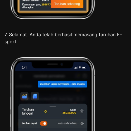
7. Selamat. Anda telah berhasil memasang taruhan E-
sport.