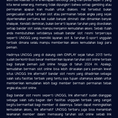
lebih berkualitas. Di era kemajuan teknologi yang kian pesat seperti yang
kita kenal sekarang, memang tidak dipungkiri bahwa setiap gambling atau
permainan apapun kian mudah untuk diakses. Hal tersebut bukan
pengecualian untuk taruhan slot atau permainan tebak angka yang sejak
diperkenalkan pertama kali sudah banyak diminati dan dimainkan banyak
khalayak. Kendati demikian, bukan berarti layanan taruhan yang disediakan
setiap bandar slot selalu mampu menjamin kemudahan akses. Sebab itulah
anda membutuhkan setidaknya sebuah bandar slot resmi terpercaya
seperti UNOGG yang memiliki layanan slot & taruhan E-sport unggulan
terbaik dimana selalu mampu memberikan akses kemudahan bagi para
pemain.
Hadirnya UNOGG yang di dukung oleh IDNPLAY sejak tahun 2013 tentu
sudah berkontribusi besar memberikan layanan taruhan slot online terbaik
bagi banyak pemain judi online hingga di tahun 2024 ini. Apalagi,
kemudahan bermain slot online bisa lebih dirasakan para pemain lewat
situs UNOGG link alternatif bandar slot resmi yang dihadirkan sebagai
salah satu fasilitas terbaik yang tentu saja tujuan utamanya adalah untuk
memberikan kemudahan lebih bagi member bermain permainan tebak
angka atau slot online.
Bagi bandar slot resmi seperti UNOGG, link alternatif sudah dianggap
sebagai salah satu bagian dari fasilitas unggulan terbaik yang sangat
begitu bermanfaat bagi member di dalamnya. Selain dapat meningkatkan
kemudahan akses, link alternatif UNOGG terbaru juga bisa menambah
keamanan member dalam memasang taruhan slot online sebab link