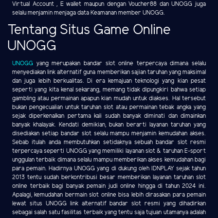
Virtual Account , E wallet maupun dengan Voucher88 dan UNOGG juga
selalu menjamin menjaga data Keamanan member UNOGG.
Tentang Situs Game Online
UNOGG
UNOGG
yang merupakan bandar slot online terpercaya dimana selalu
menyediakan link alternatif guna memberikan sajian taruhan yang maksimal
dan juga lebih berkualitas. Di era kemajuan teknologi yang kian pesat
seperti yang kita kenal sekarang, memang tidak dipungkiri bahwa setiap
gambling atau permainan apapun kian mudah untuk diakses. Hal tersebut
bukan pengecualian untuk taruhan slot atau permainan tebak angka yang
sejak diperkenalkan pertama kali sudah banyak diminati dan dimainkan
banyak khalayak. Kendati demikian, bukan berarti layanan taruhan yang
disediakan setiap bandar slot selalu mampu menjamin kemudahan akses.
Sebab itulah anda membutuhkan setidaknya sebuah bandar slot resmi
terpercaya seperti UNOGG yang memiliki layanan slot & taruhan E-sport
unggulan terbaik dimana selalu mampu memberikan akses kemudahan bagi
para pemain. Hadirnya UNOGG yang di dukung oleh IDNPLAY sejak tahun
2013 tentu sudah berkontribusi besar memberikan layanan taruhan slot
online terbaik bagi banyak pemain judi online hingga di tahun 2024 ini.
Apalagi, kemudahan bermain slot online bisa lebih dirasakan para pemain
lewat situs UNOGG link alternatif bandar slot resmi yang dihadirkan
sebagai salah satu fasilitas terbaik yang tentu saja tujuan utamanya adalah