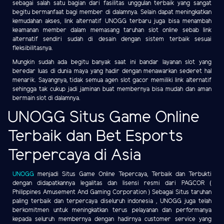
sebagai salah satu bagian dari fasilitas unggulan terbaik yang sangat
begitu bermanfaat bagi member di dalamnya. Selain dapat meningkatkan
kemudahan akses, link alternatif UNOGG terbaru juga bisa menambah
keamanan member dalam memasang taruhan slot online sebab link
alternatif sendiri sudah di desain dengan sistem terbaik sesuai
fleksibilitasnya.
Mungkin sudah ada begitu banyak saat ini bandar layanan slot yang
beredar luas di dunia maya yang hadir dengan menawarkan sederet hal
menarik. Sayangnya, tidak semua agen slot gacor memiliki link alternatif
sehingga tak cukup jadi jaminan buat membernya bisa mudah dan aman
bermain slot di dalamnya.
UNOGG Situs Game Online
Terbaik dan Bet Esports
Terpercaya di Asia
UNOGG
menjadi Situs Game Online Tepercaya, Terbaik dan Terbukti
dengan didapatkannya legalitas dan lisensi resmi dari PAGCOR (
Philippines Amusement And Gaming Corporation ) Sebagai Situs taruhan
paling terbaik dan terpercaya diseluruh indonesia , UNOGG juga telah
berkomitmen untuk meningkatkan terus pelayanan dan performanya
kepada seluruh membernya dengan hadirnya customer service yang